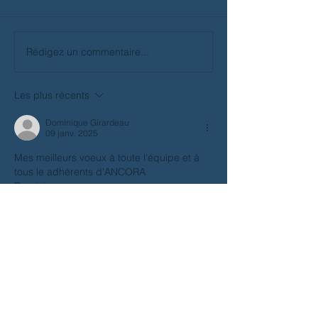
Rédigez un commentaire...
Les plus récents
Dominique Girardeau
09 janv. 2025
Mes meilleurs voeux à toute l'équipe et à 
tous le adhérents d'ANCORA
Dominique
J'aime
Haut de page