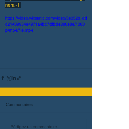
neral-1
https://video.wixstatic.com/video/5e3528_cd
c21409954e4971a4bc7dfbde886e8e/1080
p/mp4/file.mp4
Commentaires
Rédigez un commentaire...