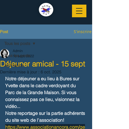
S'inscrire
Post
Tous les posts
Admin
Tous les posts
16 sept. 2022
Déjeuner amical - 15 sept
Air France
Dernière mise à jour :
6 oct. 2025
Notre déjeuner a eu lieu à Bures sur 
Yvette dans le cadre verdoyant du 
Parc de la Grande Maison. Si vous 
connaissez pas ce lieu, visionnez la 
vidéo... 
Notre reportage sur la partie adhérents 
du site web de l'association!
https://www.associationancora.com/ge