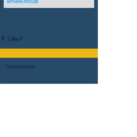
erniere-minute
Commentaires
Rédigez un commentaire...
Haut de page