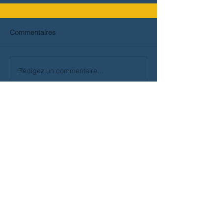
Commentaires
Rédigez un commentaire...
Haut de page
© 2026 - Association Ancora
Politique de vie privée