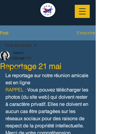
S'inscrire
Post
Tous les posts
Admin
Tous les posts
23 mai
Reportage 21 mai
Air France
Le reportage sur notre réunion amicale 
est en ligne 
RAPPEL :
Vous pouvez télécharger les 
photos (du site web) qui doivent rester 
à caractère privatif.
 Elles 
ne
 doivent en 
aucun cas être partagées sur les 
réseaux sociaux
 pour des raisons de 
respect de la propriété intellectuelle. 
Merci de votre compréhension. 